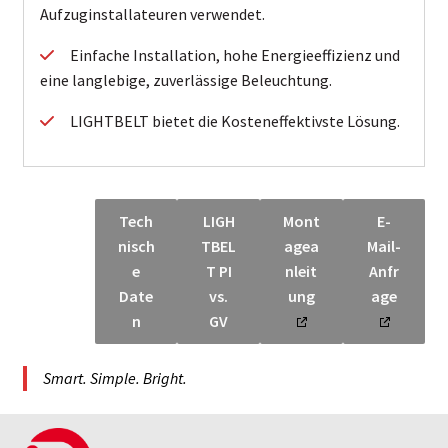
Aufzuginstallateuren verwendet.
Einfache Installation, hohe Energieeffizienz und
eine langlebige, zuverlässige Beleuchtung.
LIGHTBELT bietet die Kosteneffektivste Lösung.
Tech
LIGH
Mont
E-
nisch
TBEL
agea
Mail-
e
T PI
nleit
Anfr
Date
vs.
ung
age
n
GV
Smart. Simple. Bright.